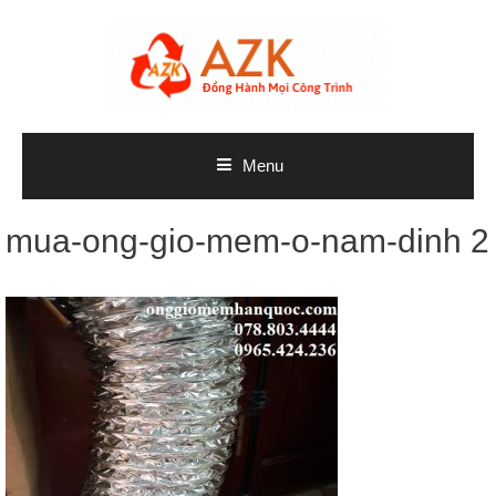
Skip
to
content
Menu
mua-ong-gio-mem-o-nam-dinh 2