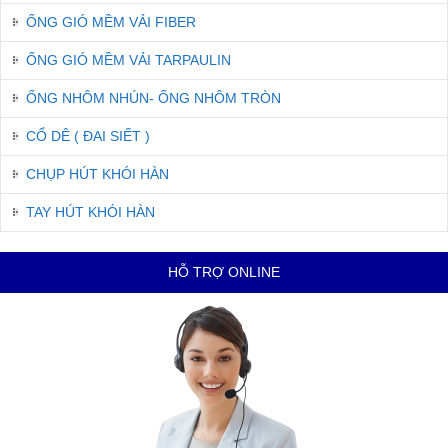
ỐNG GIÓ MỀM VẢI FIBER
ỐNG GIÓ MỀM VẢI TARPAULIN
ỐNG NHÔM NHÚN- ỐNG NHÔM TRÒN
CỔ DÊ ( ĐAI SIẾT )
CHỤP HÚT KHÓI HÀN
TAY HÚT KHÓI HÀN
HỖ TRỢ ONLINE