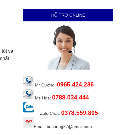
HỖ TRỢ ONLINE
 tốt và
 chất
0965.424.236
Mr Cường:
0788.034.444
Ms Hoa:
0378.559.805
Zalo Chat:
Email: bacuong87@gmail.com