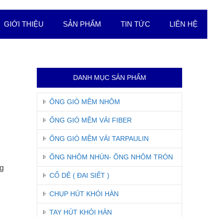
GIỚI THIỆU
SẢN PHẨM
TIN TỨC
LIÊN HỆ
DANH MỤC SẢN PHẨM
ỐNG GIÓ MỀM NHÔM
ỐNG GIÓ MỀM VẢI FIBER
ỐNG GIÓ MỀM VẢI TARPAULIN
ỐNG NHÔM NHÚN- ỐNG NHÔM TRÒN
ng
CỔ DÊ ( ĐAI SIẾT )
CHỤP HÚT KHÓI HÀN
TAY HÚT KHÓI HÀN