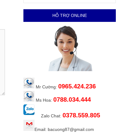
HỖ TRỢ ONLINE
0965.424.236
Mr Cường:
0788.034.444
Ms Hoa:
0378.559.805
Zalo Chat:
Email: bacuong87@gmail.com