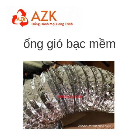
Skip
to
content
ống gió bạc mềm