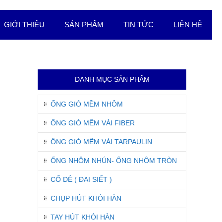
GIỚI THIỆU
SẢN PHẨM
TIN TỨC
LIÊN HỆ
DANH MỤC SẢN PHẨM
ỐNG GIÓ MỀM NHÔM
ỐNG GIÓ MỀM VẢI FIBER
ỐNG GIÓ MỀM VẢI TARPAULIN
ỐNG NHÔM NHÚN- ỐNG NHÔM TRÒN
CỔ DÊ ( ĐAI SIẾT )
CHỤP HÚT KHÓI HÀN
TAY HÚT KHÓI HÀN