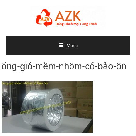
Skip
to
content
Menu
ống-gió-mềm-nhôm-có-bảo-ôn