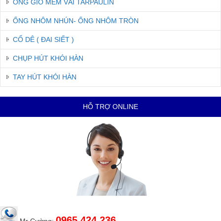
ỐNG GIÓ MỀM VẢI TARPAULIN
ỐNG NHÔM NHÚN- ỐNG NHÔM TRÒN
CỔ DÊ ( ĐAI SIẾT )
CHỤP HÚT KHÓI HÀN
TAY HÚT KHÓI HÀN
HỖ TRỢ ONLINE
0965.424.236