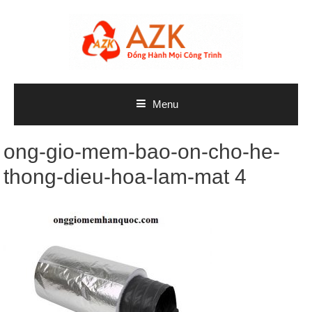
Skip
to
content
Menu
ong-gio-mem-bao-on-cho-he-
thong-dieu-hoa-lam-mat 4