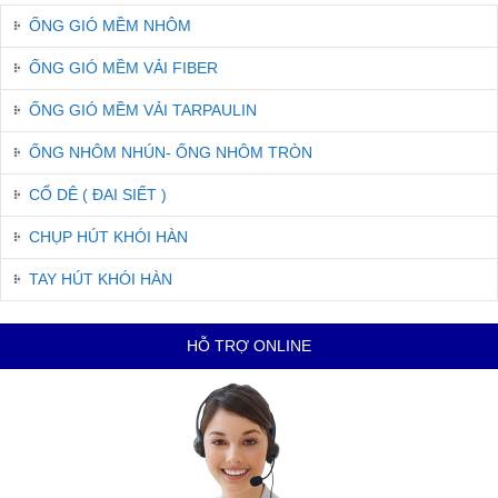
ỐNG GIÓ MỀM NHÔM
ỐNG GIÓ MỀM VẢI FIBER
ỐNG GIÓ MỀM VẢI TARPAULIN
ỐNG NHÔM NHÚN- ỐNG NHÔM TRÒN
CỔ DÊ ( ĐAI SIẾT )
CHỤP HÚT KHÓI HÀN
TAY HÚT KHÓI HÀN
HỖ TRỢ ONLINE