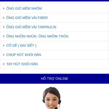
ỐNG GIÓ MỀM NHÔM
ỐNG GIÓ MỀM VẢI FIBER
ỐNG GIÓ MỀM VẢI TARPAULIN
ỐNG NHÔM NHÚN- ỐNG NHÔM TRÒN
CỔ DÊ ( ĐAI SIẾT )
CHỤP HÚT KHÓI HÀN
TAY HÚT KHÓI HÀN
HỖ TRỢ ONLINE