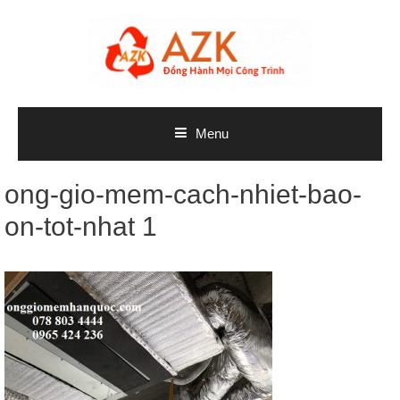
Skip
to
content
Menu
ong-gio-mem-cach-nhiet-bao-
on-tot-nhat 1