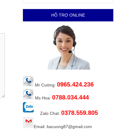
HỖ TRỢ ONLINE
0965.424.236
Mr Cường:
0788.034.444
Ms Hoa:
0378.559.805
Zalo Chat:
Email: bacuong87@gmail.com