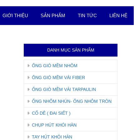
GIỚI THIỆU
SẢN PHẨM
TIN TỨC
LIÊN HỆ
DANH MỤC SẢN PHẨM
ỐNG GIÓ MỀM NHÔM
ỐNG GIÓ MỀM VẢI FIBER
ỐNG GIÓ MỀM VẢI TARPAULIN
ỐNG NHÔM NHÚN- ỐNG NHÔM TRÒN
CỔ DÊ ( ĐAI SIẾT )
CHỤP HÚT KHÓI HÀN
TAY HÚT KHÓI HÀN