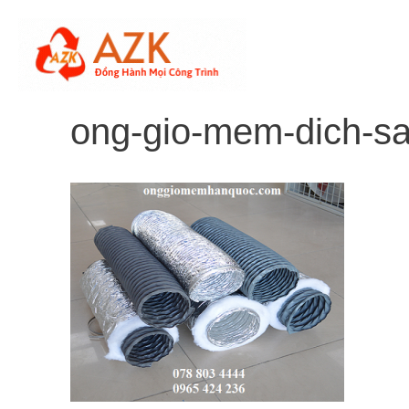
Skip
to
content
ong-gio-mem-dich-sa