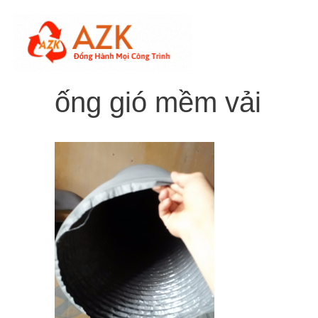
Skip
to
content
ống gió mềm vải