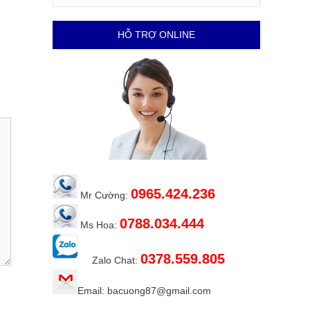
HỖ TRỢ ONLINE
0965.424.236
Mr Cường:
0788.034.444
Ms Hoa:
0378.559.805
Zalo Chat:
Email: bacuong87@gmail.com