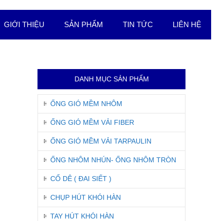
GIỚI THIỆU
SẢN PHẨM
TIN TỨC
LIÊN HỆ
DANH MỤC SẢN PHẨM
ỐNG GIÓ MỀM NHÔM
ỐNG GIÓ MỀM VẢI FIBER
ỐNG GIÓ MỀM VẢI TARPAULIN
ỐNG NHÔM NHÚN- ỐNG NHÔM TRÒN
CỔ DÊ ( ĐAI SIẾT )
CHỤP HÚT KHÓI HÀN
TAY HÚT KHÓI HÀN