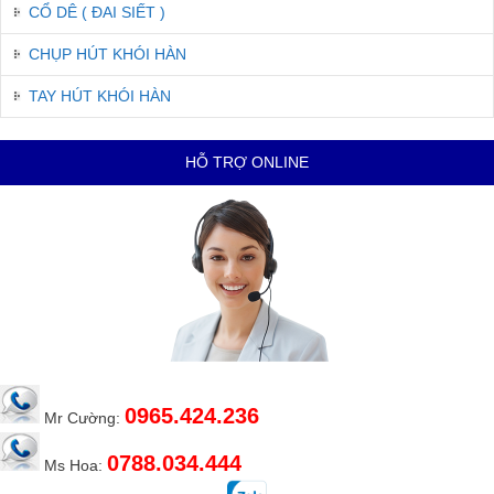
CỔ DÊ ( ĐAI SIẾT )
CHỤP HÚT KHÓI HÀN
TAY HÚT KHÓI HÀN
HỖ TRỢ ONLINE
0965.424.236
Mr Cường:
0788.034.444
Ms Hoa: