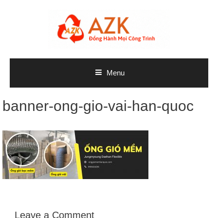
Skip
to
content
Menu
banner-ong-gio-vai-han-quoc
Leave a Comment