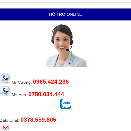
HỖ TRỢ ONLINE
0965.424.236
Mr Cường:
0788.034.444
Ms Hoa:
0378.559.805
Zalo Chat: