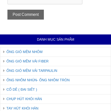
DANH MỤC SẢN PHẨM
ỐNG GIÓ MỀM NHÔM
ỐNG GIÓ MỀM VẢI FIBER
ỐNG GIÓ MỀM VẢI TARPAULIN
ỐNG NHÔM NHÚN- ỐNG NHÔM TRÒN
CỔ DÊ ( ĐAI SIẾT )
CHỤP HÚT KHÓI HÀN
TAY HÚT KHÓI HÀN