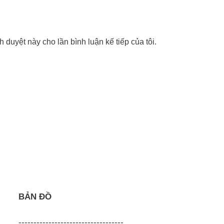
nh duyệt này cho lần bình luận kế tiếp của tôi.
BẢN ĐỒ
-----------------------------------