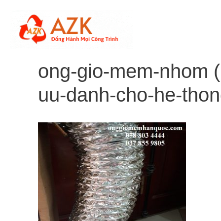
Skip
to
content
ong-gio-mem-nhom (b
uu-danh-cho-he-thon