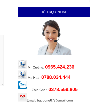
HỖ TRỢ ONLINE
0965.424.236
Mr Cường:
0788.034.444
Ms Hoa:
0378.559.805
Zalo Chat:
Email: bacuong87@gmail.com