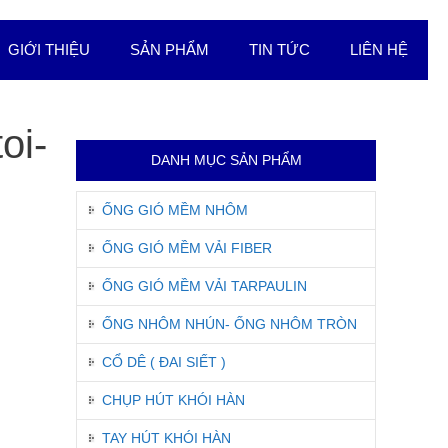
GIỚI THIỆU
SẢN PHẨM
TIN TỨC
LIÊN HỆ
oi-
DANH MỤC SẢN PHẨM
ỐNG GIÓ MỀM NHÔM
ỐNG GIÓ MỀM VẢI FIBER
ỐNG GIÓ MỀM VẢI TARPAULIN
ỐNG NHÔM NHÚN- ỐNG NHÔM TRÒN
CỔ DÊ ( ĐAI SIẾT )
CHỤP HÚT KHÓI HÀN
TAY HÚT KHÓI HÀN