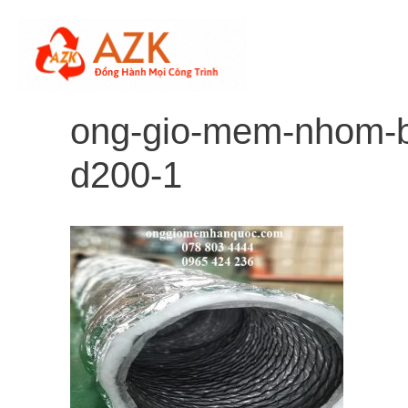
Skip
to
content
ong-gio-mem-nhom-b
d200-1