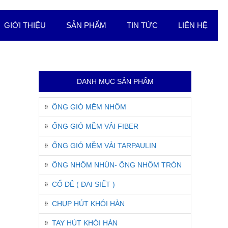
GIỚI THIỆU
SẢN PHẨM
TIN TỨC
LIÊN HỆ
DANH MỤC SẢN PHẨM
ỐNG GIÓ MỀM NHÔM
ỐNG GIÓ MỀM VẢI FIBER
ỐNG GIÓ MỀM VẢI TARPAULIN
ỐNG NHÔM NHÚN- ỐNG NHÔM TRÒN
CỔ DÊ ( ĐAI SIẾT )
CHỤP HÚT KHÓI HÀN
TAY HÚT KHÓI HÀN