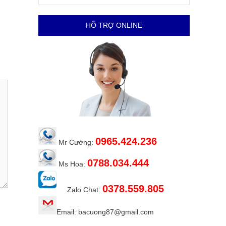
HỖ TRỢ ONLINE
0965.424.236
Mr Cường:
0788.034.444
Ms Hoa:
0378.559.805
Zalo Chat:
Email: bacuong87@gmail.com