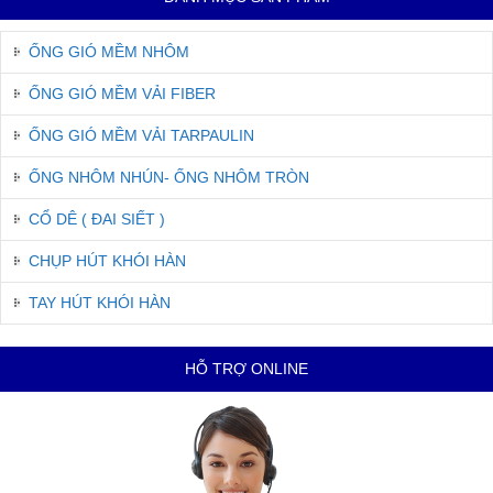
ỐNG GIÓ MỀM NHÔM
ỐNG GIÓ MỀM VẢI FIBER
ỐNG GIÓ MỀM VẢI TARPAULIN
ỐNG NHÔM NHÚN- ỐNG NHÔM TRÒN
CỔ DÊ ( ĐAI SIẾT )
CHỤP HÚT KHÓI HÀN
TAY HÚT KHÓI HÀN
HỖ TRỢ ONLINE