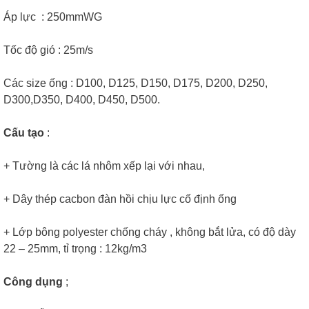
Áp lực : 250mmWG
Tốc độ gió : 25m/s
Các size ống : D100, D125, D150, D175, D200, D250,
D300,D350, D400, D450, D500.
Cấu tạo
:
+ Tường là các lá nhôm xếp lại với nhau,
+ Dây thép cacbon đàn hồi chịu lực cố định ống
+ Lớp bông polyester chống cháy , không bắt lửa, có độ dày
22 – 25mm, tỉ trọng : 12kg/m3
Công dụng
;