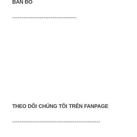
BẢN ĐỒ
-----------------------------------
THEO DÕI CHÚNG TÔI TRÊN FANPAGE
------------------------------------------------