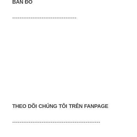
BẢN ĐỒ
-----------------------------------
THEO DÕI CHÚNG TÔI TRÊN FANPAGE
------------------------------------------------