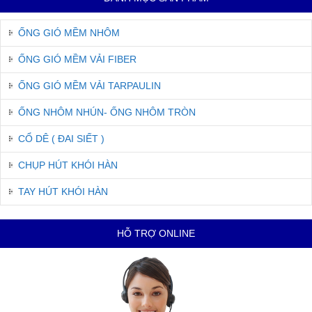
ỐNG GIÓ MỀM NHÔM
ỐNG GIÓ MỀM VẢI FIBER
ỐNG GIÓ MỀM VẢI TARPAULIN
ỐNG NHÔM NHÚN- ỐNG NHÔM TRÒN
CỔ DÊ ( ĐAI SIẾT )
CHỤP HÚT KHÓI HÀN
TAY HÚT KHÓI HÀN
HỖ TRỢ ONLINE