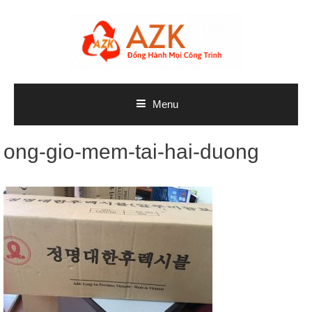
Skip
to
content
Menu
ong-gio-mem-tai-hai-duong