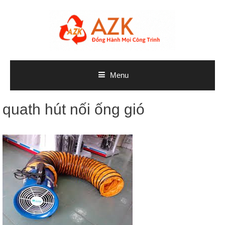
Skip
to
content
Menu
quath hút nối ống gió