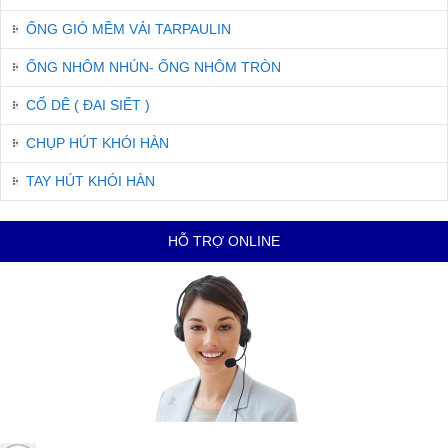
ỐNG GIÓ MỀM VẢI TARPAULIN
ỐNG NHÔM NHÚN- ỐNG NHÔM TRÒN
CỔ DÊ ( ĐAI SIẾT )
CHỤP HÚT KHÓI HÀN
TAY HÚT KHÓI HÀN
HỖ TRỢ ONLINE