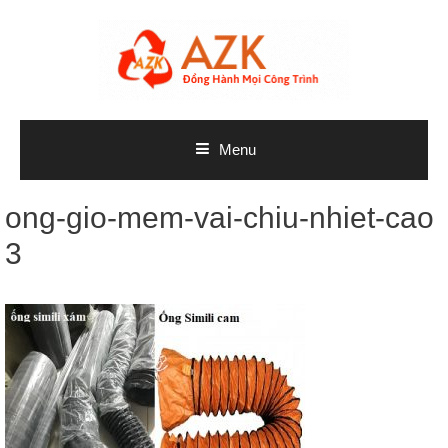
Skip
to
content
Menu
ong-gio-mem-vai-chiu-nhiet-cao
3