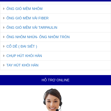
ỐNG GIÓ MỀM NHÔM
ỐNG GIÓ MỀM VẢI FIBER
ỐNG GIÓ MỀM VẢI TARPAULIN
ỐNG NHÔM NHÚN- ỐNG NHÔM TRÒN
CỔ DÊ ( ĐAI SIẾT )
CHỤP HÚT KHÓI HÀN
TAY HÚT KHÓI HÀN
HỖ TRỢ ONLINE