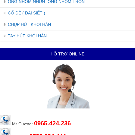
ỐNG NHÔM NHÚN- ỐNG NHÔM TRÒN
CỔ DÊ ( ĐAI SIẾT )
CHỤP HÚT KHÓI HÀN
TAY HÚT KHÓI HÀN
HỖ TRỢ ONLINE
0965.424.236
Mr Cường: