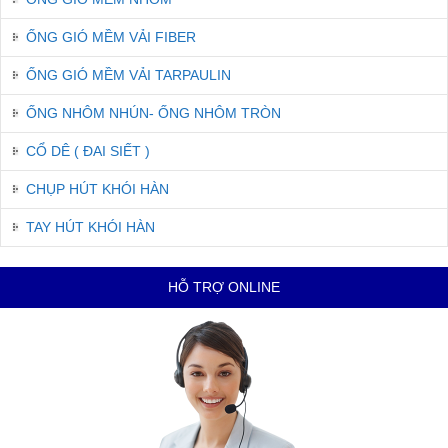
ỐNG GIÓ MỀM VẢI FIBER
ỐNG GIÓ MỀM VẢI TARPAULIN
ỐNG NHÔM NHÚN- ỐNG NHÔM TRÒN
CỔ DÊ ( ĐAI SIẾT )
CHỤP HÚT KHÓI HÀN
TAY HÚT KHÓI HÀN
HỖ TRỢ ONLINE