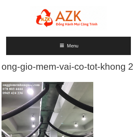
Skip
to
content
Menu
ong-gio-mem-vai-co-tot-khong 2