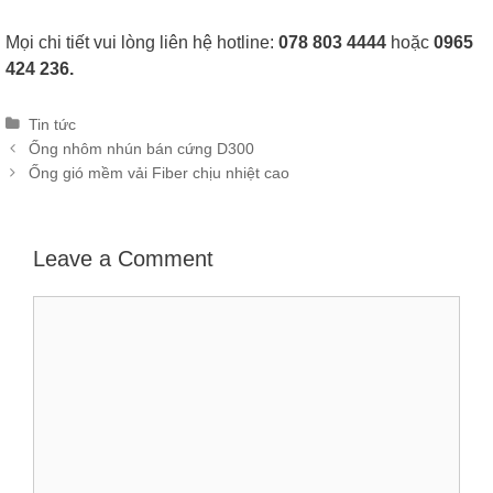
Mọi chi tiết vui lòng liên hệ hotline:
078 803 4444
hoặc
0965
424 236.
Categories
Tin tức
Post
Ống nhôm nhún bán cứng D300
navigation
Ống gió mềm vải Fiber chịu nhiệt cao
Leave a Comment
Comment