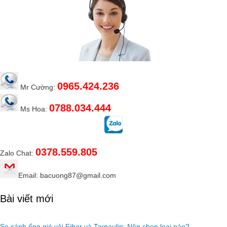
0965.424.236
Mr Cường:
0788.034.444
Ms Hoa:
0378.559.805
Zalo Chat:
Email: bacuong87@gmail.com
Bài viết mới
So sánh ống gió vải Fiber và Tarpaulin: Nên chọn loại nào?