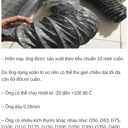
– Hiện nay, ống được sản xuất theo tiêu chuẩn 10 mét/ cuộn.
Do ống dạng xoắn lò xo nên có thể thu gọn chiều dài tối đa
còn 60-80cm/ cuộn.
– Ống có thể chịu nhiệt từ -20 đến +100 độ C
– Ống dày 0.26mm
– Ống có nhiều kích thước khác nhau như: D50, D63, D75,
D100, D110, D125, D150, D200, D250, D300, D350, D400,