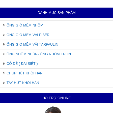
DANH MỤC SẢN PHẨM
ỐNG GIÓ MỀM NHÔM
ỐNG GIÓ MỀM VẢI FIBER
ỐNG GIÓ MỀM VẢI TARPAULIN
ỐNG NHÔM NHÚN- ỐNG NHÔM TRÒN
CỔ DÊ ( ĐAI SIẾT )
CHỤP HÚT KHÓI HÀN
TAY HÚT KHÓI HÀN
HỖ TRỢ ONLINE