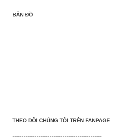
BẢN ĐỒ
-----------------------------------
THEO DÕI CHÚNG TÔI TRÊN FANPAGE
------------------------------------------------