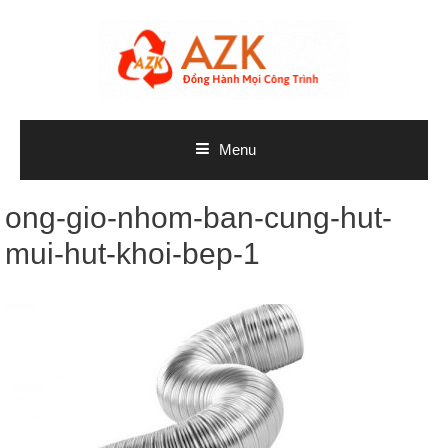
Skip
to
content
Menu
ong-gio-nhom-ban-cung-hut-
mui-hut-khoi-bep-1