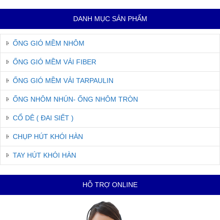
DANH MỤC SẢN PHẨM
ỐNG GIÓ MỀM NHÔM
ỐNG GIÓ MỀM VẢI FIBER
ỐNG GIÓ MỀM VẢI TARPAULIN
ỐNG NHÔM NHÚN- ỐNG NHÔM TRÒN
CỔ DÊ ( ĐAI SIẾT )
CHỤP HÚT KHÓI HÀN
TAY HÚT KHÓI HÀN
HỖ TRỢ ONLINE