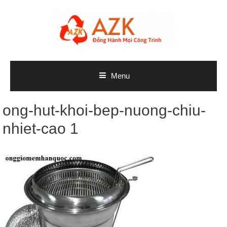
Skip
to
content
Menu
ong-hut-khoi-bep-nuong-chiu-
nhiet-cao 1