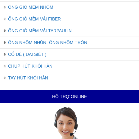
ỐNG GIÓ MỀM NHÔM
ỐNG GIÓ MỀM VẢI FIBER
ỐNG GIÓ MỀM VẢI TARPAULIN
ỐNG NHÔM NHÚN- ỐNG NHÔM TRÒN
CỔ DÊ ( ĐAI SIẾT )
CHỤP HÚT KHÓI HÀN
TAY HÚT KHÓI HÀN
HỖ TRỢ ONLINE