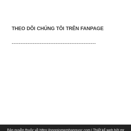
THEO DÕI CHÚNG TÔI TRÊN FANPAGE
------------------------------------------------
Bản quyền thuộc về https://onggiomemhanquoc.com | Thiết kế web bởi
mr