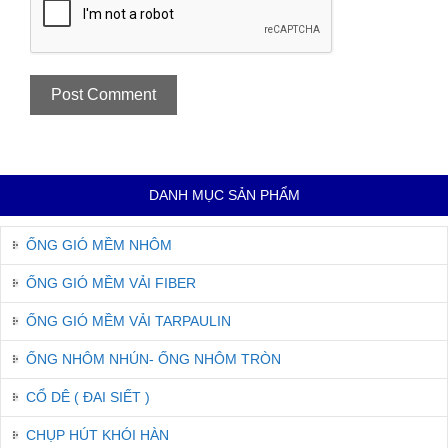
DANH MỤC SẢN PHẨM
ỐNG GIÓ MỀM NHÔM
ỐNG GIÓ MỀM VẢI FIBER
ỐNG GIÓ MỀM VẢI TARPAULIN
ỐNG NHÔM NHÚN- ỐNG NHÔM TRÒN
CỔ DÊ ( ĐAI SIẾT )
CHỤP HÚT KHÓI HÀN