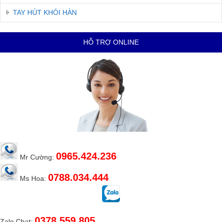
TAY HÚT KHÓI HÀN
HỖ TRỢ ONLINE
0965.424.236
Mr Cường:
0788.034.444
Ms Hoa:
0378.559.805
Zalo Chat: