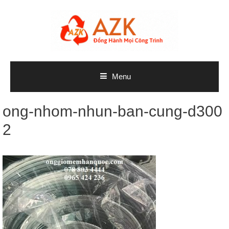
Skip
to
content
Menu
ong-nhom-nhun-ban-cung-d300
2