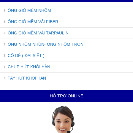
ỐNG GIÓ MỀM NHÔM
ỐNG GIÓ MỀM VẢI FIBER
ỐNG GIÓ MỀM VẢI TARPAULIN
ỐNG NHÔM NHÚN- ỐNG NHÔM TRÒN
CỔ DÊ ( ĐAI SIẾT )
CHỤP HÚT KHÓI HÀN
TAY HÚT KHÓI HÀN
HỖ TRỢ ONLINE