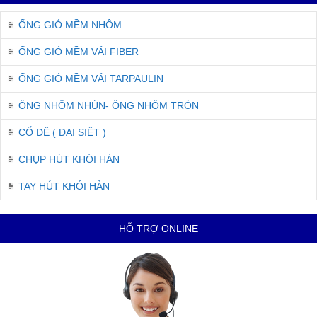
ỐNG GIÓ MỀM NHÔM
ỐNG GIÓ MỀM VẢI FIBER
ỐNG GIÓ MỀM VẢI TARPAULIN
ỐNG NHÔM NHÚN- ỐNG NHÔM TRÒN
CỔ DÊ ( ĐAI SIẾT )
CHỤP HÚT KHÓI HÀN
TAY HÚT KHÓI HÀN
HỖ TRỢ ONLINE