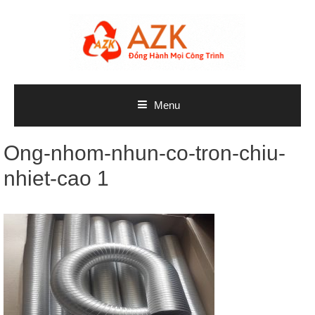
Skip
to
content
Menu
Ong-nhom-nhun-co-tron-chiu-
nhiet-cao 1