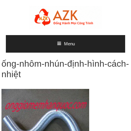
Skip
to
content
Menu
ống-nhôm-nhún-định-hình-cách-
nhiệt