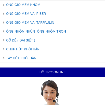
ỐNG GIÓ MỀM NHÔM
ỐNG GIÓ MỀM VẢI FIBER
ỐNG GIÓ MỀM VẢI TARPAULIN
ỐNG NHÔM NHÚN- ỐNG NHÔM TRÒN
CỔ DÊ ( ĐAI SIẾT )
CHỤP HÚT KHÓI HÀN
TAY HÚT KHÓI HÀN
HỖ TRỢ ONLINE