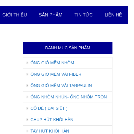
GIỚI THIỆU
SẢN PHẨM
TIN TỨC
LIÊN HỆ
DANH MỤC SẢN PHẨM
ỐNG GIÓ MỀM NHÔM
ỐNG GIÓ MỀM VẢI FIBER
ỐNG GIÓ MỀM VẢI TARPAULIN
ỐNG NHÔM NHÚN- ỐNG NHÔM TRÒN
CỔ DÊ ( ĐAI SIẾT )
CHỤP HÚT KHÓI HÀN
TAY HÚT KHÓI HÀN