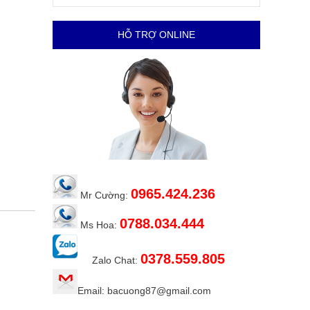
HỖ TRỢ ONLINE
0965.424.236
Mr Cường:
0788.034.444
Ms Hoa:
0378.559.805
Zalo Chat:
Email: bacuong87@gmail.com