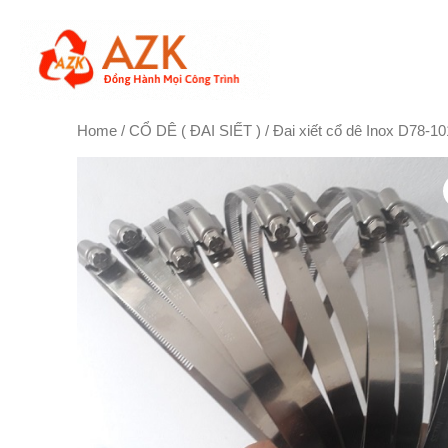
Skip
to
content
Home
/
CỔ DÊ ( ĐAI SIẾT )
/ Đai xiết cổ dê Inox D78-10