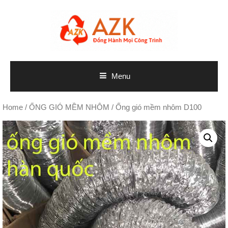
Skip
to
content
Menu
Home
/
ỐNG GIÓ MỀM NHÔM
/ Ống gió mềm nhôm D100