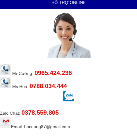
HỖ TRỢ ONLINE
0965.424.236
Mr Cường:
0788.034.444
Ms Hoa:
0378.559.805
Zalo Chat:
Email: bacuong87@gmail.com