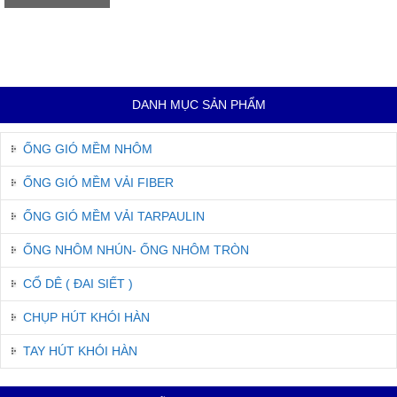
DANH MỤC SẢN PHẨM
ỐNG GIÓ MỀM NHÔM
ỐNG GIÓ MỀM VẢI FIBER
ỐNG GIÓ MỀM VẢI TARPAULIN
ỐNG NHÔM NHÚN- ỐNG NHÔM TRÒN
CỔ DÊ ( ĐAI SIẾT )
CHỤP HÚT KHÓI HÀN
TAY HÚT KHÓI HÀN