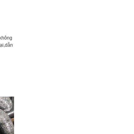
 không
ại,dẫn