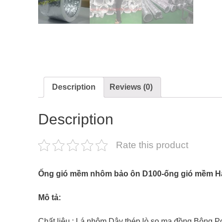
Description
Reviews (0)
Description
Rate this product
Ống gió mềm nhôm bảo ôn D100-ống gió mềm H
Mô tả:
Chất liệu : Lá nhôm,Dây thép lò so mạ đồng,Bông P