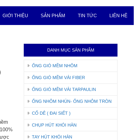
GIỚI THIỆU
SẢN PHẨM
TIN TỨC
LIÊN HỆ
DANH MỤC SẢN PHẨM
ỐNG GIÓ MỀM NHÔM
ó
ỐNG GIÓ MỀM VẢI FIBER
ỐNG GIÓ MỀM VẢI TARPAULIN
ỐNG NHÔM NHÚN- ỐNG NHÔM TRÒN
CỔ DÊ ( ĐAI SIẾT )
 mềm
CHỤP HÚT KHÓI HÀN
o 100%
được
TAY HÚT KHÓI HÀN