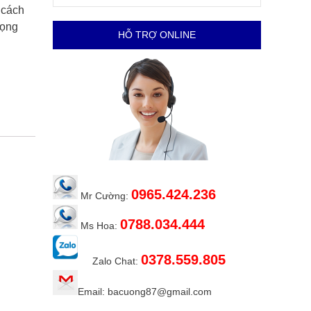
 cách
rọng
HỖ TRỢ ONLINE
0965.424.236
Mr Cường:
0788.034.444
Ms Hoa:
0378.559.805
Zalo Chat:
Email: bacuong87@gmail.com