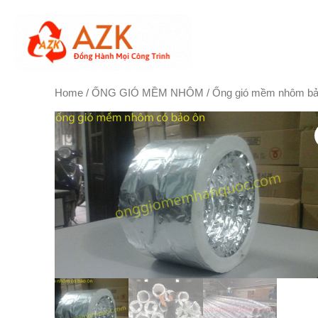
Skip
to
content
Home
/
ỐNG GIÓ MỀM NHÔM
/ Ống gió mềm nhôm bả