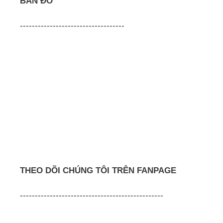
BẢN ĐỒ
-----------------------------------
THEO DÕI CHÚNG TÔI TRÊN FANPAGE
------------------------------------------------