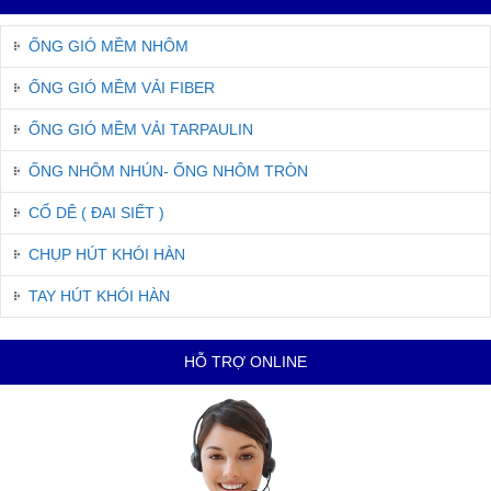
ỐNG GIÓ MỀM NHÔM
ỐNG GIÓ MỀM VẢI FIBER
ỐNG GIÓ MỀM VẢI TARPAULIN
ỐNG NHÔM NHÚN- ỐNG NHÔM TRÒN
CỔ DÊ ( ĐAI SIẾT )
CHỤP HÚT KHÓI HÀN
TAY HÚT KHÓI HÀN
HỖ TRỢ ONLINE