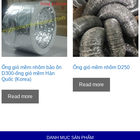
Ống gió mềm nhôm bảo ôn
Ống gió mềm nhôm D250
D300-ống gió mềm Hàn
Quốc (Korea)
Read more
Read more
DANH MỤC SẢN PHẨM