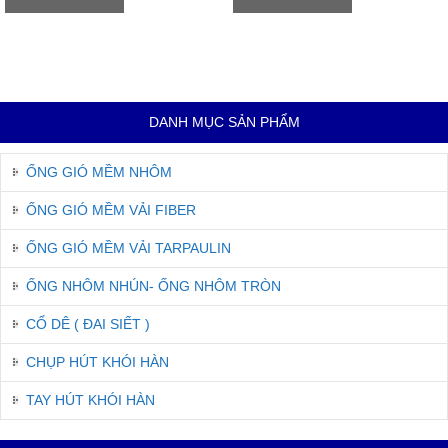
DANH MỤC SẢN PHẨM
ỐNG GIÓ MỀM NHÔM
ỐNG GIÓ MỀM VẢI FIBER
ỐNG GIÓ MỀM VẢI TARPAULIN
ỐNG NHÔM NHÚN- ỐNG NHÔM TRÒN
CỔ DÊ ( ĐAI SIẾT )
CHỤP HÚT KHÓI HÀN
TAY HÚT KHÓI HÀN