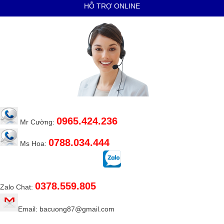
HỖ TRỢ ONLINE
0965.424.236
Mr Cường:
0788.034.444
Ms Hoa:
0378.559.805
Zalo Chat:
Email: bacuong87@gmail.com