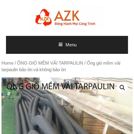
Skip
to
content
Menu
Home
/
ỐNG GIÓ MỀM VẢI TARPAULIN
/ Ống gió mềm vải
tarpaulin bảo ôn và không bảo ôn