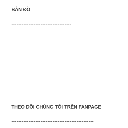
BẢN ĐỒ
-----------------------------------
THEO DÕI CHÚNG TÔI TRÊN FANPAGE
------------------------------------------------