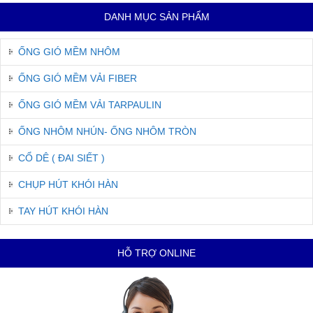
DANH MỤC SẢN PHẨM
ỐNG GIÓ MỀM NHÔM
ỐNG GIÓ MỀM VẢI FIBER
ỐNG GIÓ MỀM VẢI TARPAULIN
ỐNG NHÔM NHÚN- ỐNG NHÔM TRÒN
CỔ DÊ ( ĐAI SIẾT )
CHỤP HÚT KHÓI HÀN
TAY HÚT KHÓI HÀN
HỖ TRỢ ONLINE