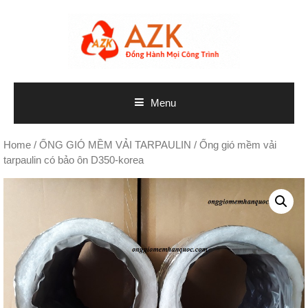
Skip
to
content
Menu
Home
/
ỐNG GIÓ MỀM VẢI TARPAULIN
/ Ống gió mềm vải
tarpaulin có bảo ôn D350-korea