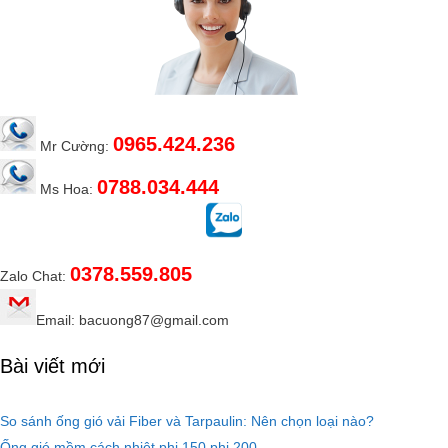
0965.424.236
Mr Cường:
0788.034.444
Ms Hoa:
0378.559.805
Zalo Chat:
Email: bacuong87@gmail.com
Bài viết mới
So sánh ống gió vải Fiber và Tarpaulin: Nên chọn loại nào?
Ống gió mềm cách nhiệt phi 150 phi 200