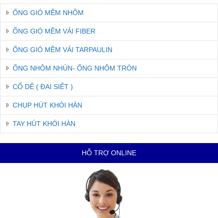
ỐNG GIÓ MỀM NHÔM
ỐNG GIÓ MỀM VẢI FIBER
ỐNG GIÓ MỀM VẢI TARPAULIN
ỐNG NHÔM NHÚN- ỐNG NHÔM TRÒN
CỔ DÊ ( ĐAI SIẾT )
CHỤP HÚT KHÓI HÀN
TAY HÚT KHÓI HÀN
HỖ TRỢ ONLINE