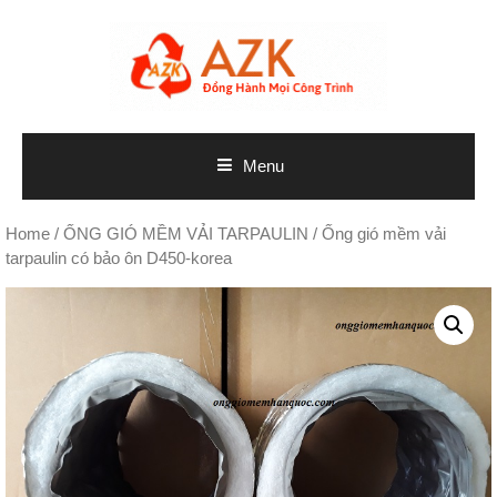
Skip
to
content
Menu
Home
/
ỐNG GIÓ MỀM VẢI TARPAULIN
/ Ống gió mềm vải
tarpaulin có bảo ôn D450-korea