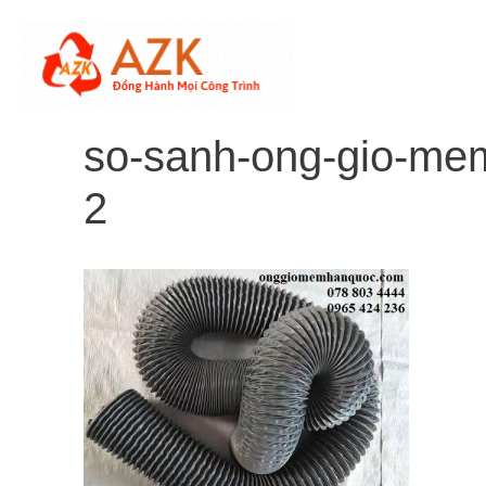
Skip
to
content
so-sanh-ong-gio-me
2