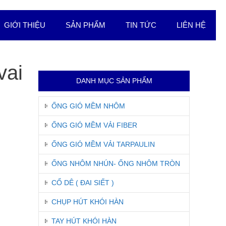
GIỚI THIỆU
SẢN PHẨM
TIN TỨC
LIÊN HỆ
vai
DANH MỤC SẢN PHẨM
ỐNG GIÓ MỀM NHÔM
ỐNG GIÓ MỀM VẢI FIBER
ỐNG GIÓ MỀM VẢI TARPAULIN
ỐNG NHÔM NHÚN- ỐNG NHÔM TRÒN
CỔ DÊ ( ĐAI SIẾT )
CHỤP HÚT KHÓI HÀN
TAY HÚT KHÓI HÀN