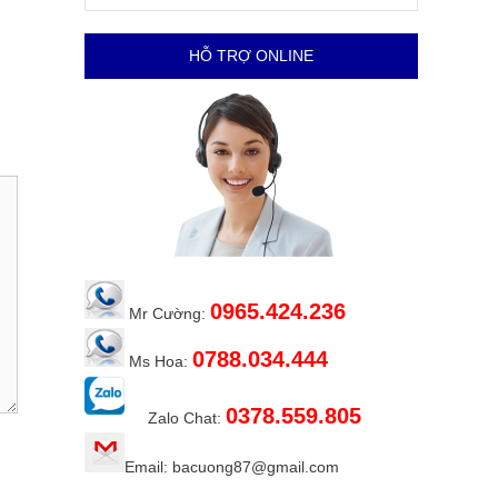
HỖ TRỢ ONLINE
0965.424.236
Mr Cường:
0788.034.444
Ms Hoa:
0378.559.805
Zalo Chat:
Email: bacuong87@gmail.com