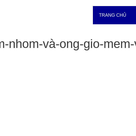
TRANG CHỦ
m-nhom-và-ong-gio-mem-