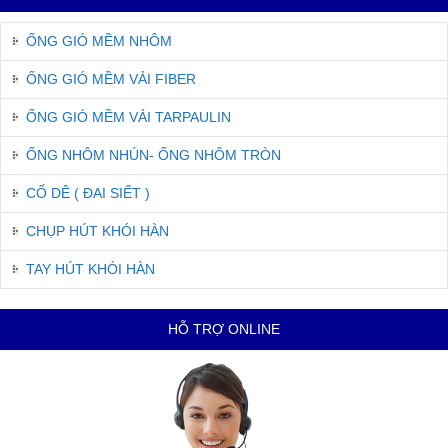
ỐNG GIÓ MỀM NHÔM
ỐNG GIÓ MỀM VẢI FIBER
ỐNG GIÓ MỀM VẢI TARPAULIN
ỐNG NHÔM NHÚN- ỐNG NHÔM TRÒN
CỔ DÊ ( ĐAI SIẾT )
CHỤP HÚT KHÓI HÀN
TAY HÚT KHÓI HÀN
HỖ TRỢ ONLINE