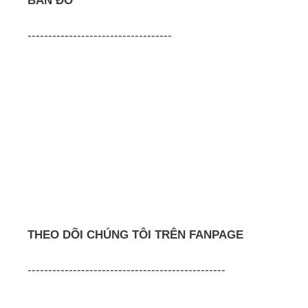
BẢN ĐỒ
-----------------------------------
THEO DÕI CHÚNG TÔI TRÊN FANPAGE
------------------------------------------------