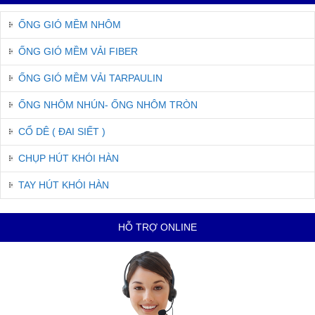
ỐNG GIÓ MỀM NHÔM
ỐNG GIÓ MỀM VẢI FIBER
ỐNG GIÓ MỀM VẢI TARPAULIN
ỐNG NHÔM NHÚN- ỐNG NHÔM TRÒN
CỔ DÊ ( ĐAI SIẾT )
CHỤP HÚT KHÓI HÀN
TAY HÚT KHÓI HÀN
HỖ TRỢ ONLINE