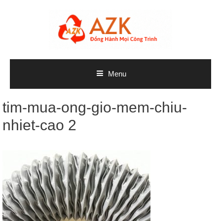
Skip
to
content
Menu
tim-mua-ong-gio-mem-chiu-
nhiet-cao 2