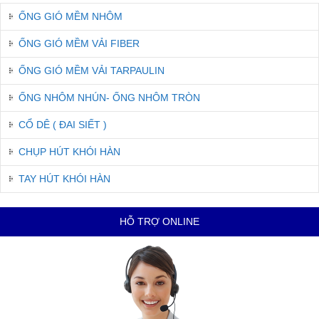
ỐNG GIÓ MỀM NHÔM
ỐNG GIÓ MỀM VẢI FIBER
ỐNG GIÓ MỀM VẢI TARPAULIN
ỐNG NHÔM NHÚN- ỐNG NHÔM TRÒN
CỔ DÊ ( ĐAI SIẾT )
CHỤP HÚT KHÓI HÀN
TAY HÚT KHÓI HÀN
HỖ TRỢ ONLINE