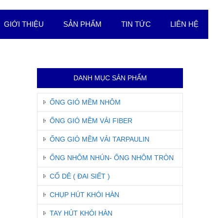
GIỚI THIỆU
SẢN PHẨM
TIN TỨC
LIÊN HỆ
DANH MỤC SẢN PHẨM
ỐNG GIÓ MỀM NHÔM
ỐNG GIÓ MỀM VẢI FIBER
ỐNG GIÓ MỀM VẢI TARPAULIN
ỐNG NHÔM NHÚN- ỐNG NHÔM TRÒN
CỔ DÊ ( ĐAI SIẾT )
CHỤP HÚT KHÓI HÀN
TAY HÚT KHÓI HÀN