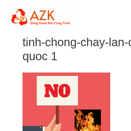
Skip
to
content
tinh-chong-chay-lan
quoc 1