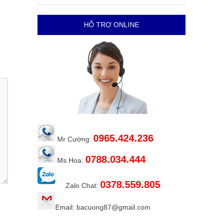
HỖ TRỢ ONLINE
0965.424.236
Mr Cường:
0788.034.444
Ms Hoa:
0378.559.805
Zalo Chat:
Email: bacuong87@gmail.com