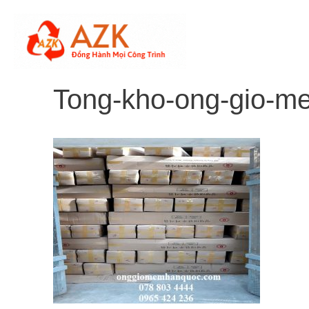
Skip
to
content
Tong-kho-ong-gio-m