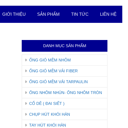
GIỚI THIỆU
SẢN PHẨM
TIN TỨC
LIÊN HỆ
DANH MỤC SẢN PHẨM
ỐNG GIÓ MỀM NHÔM
ỐNG GIÓ MỀM VẢI FIBER
ỐNG GIÓ MỀM VẢI TARPAULIN
ỐNG NHÔM NHÚN- ỐNG NHÔM TRÒN
CỔ DÊ ( ĐAI SIẾT )
CHỤP HÚT KHÓI HÀN
TAY HÚT KHÓI HÀN