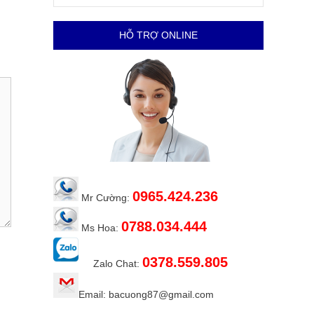
HỖ TRỢ ONLINE
0965.424.236
Mr Cường:
0788.034.444
Ms Hoa:
0378.559.805
Zalo Chat:
Email: bacuong87@gmail.com