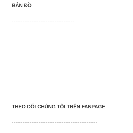
BẢN ĐỒ
-----------------------------------
THEO DÕI CHÚNG TÔI TRÊN FANPAGE
------------------------------------------------