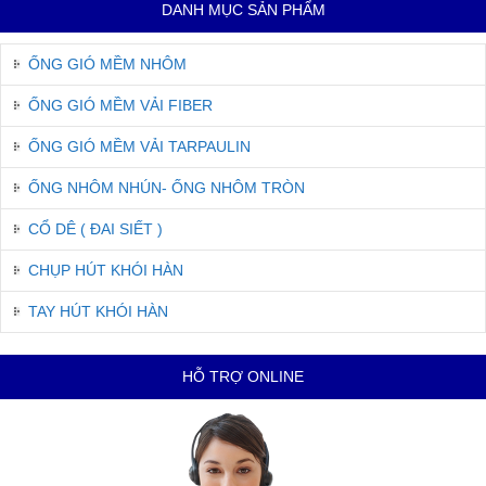
DANH MỤC SẢN PHẨM
ỐNG GIÓ MỀM NHÔM
ỐNG GIÓ MỀM VẢI FIBER
ỐNG GIÓ MỀM VẢI TARPAULIN
ỐNG NHÔM NHÚN- ỐNG NHÔM TRÒN
CỔ DÊ ( ĐAI SIẾT )
CHỤP HÚT KHÓI HÀN
TAY HÚT KHÓI HÀN
HỖ TRỢ ONLINE