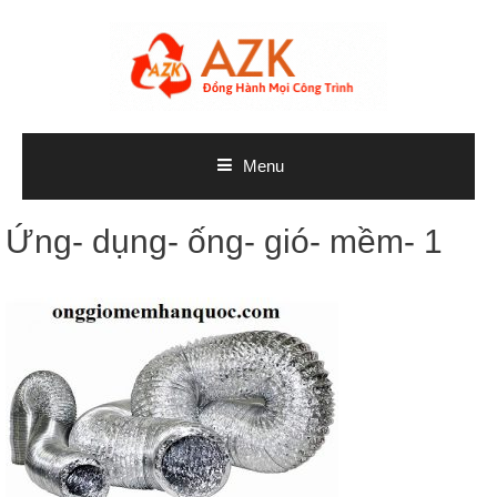
Skip
to
content
Menu
Ứng- dụng- ống- gió- mềm- 1