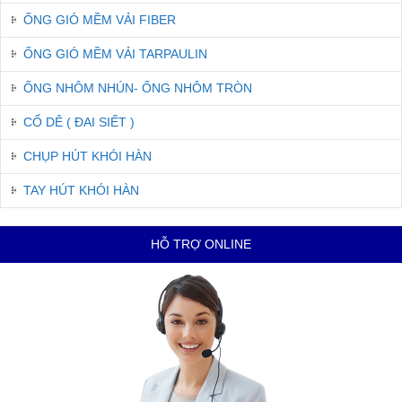
ỐNG GIÓ MỀM VẢI FIBER
ỐNG GIÓ MỀM VẢI TARPAULIN
ỐNG NHÔM NHÚN- ỐNG NHÔM TRÒN
CỔ DÊ ( ĐAI SIẾT )
CHỤP HÚT KHÓI HÀN
TAY HÚT KHÓI HÀN
HỖ TRỢ ONLINE