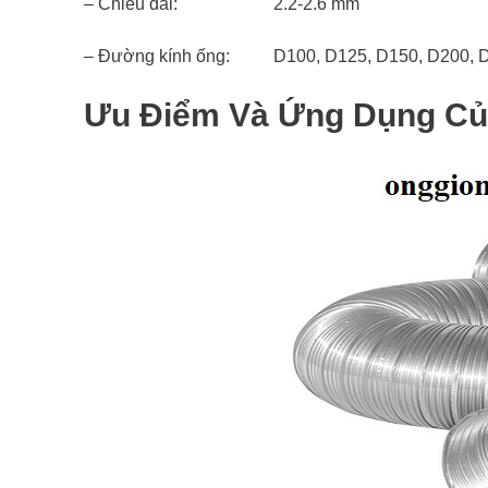
– Chiều dài: 2.2-2.6 mm
– Đường kính ống: D100, D125, D150, D200, D2
Ưu Điểm Và Ứng Dụng C