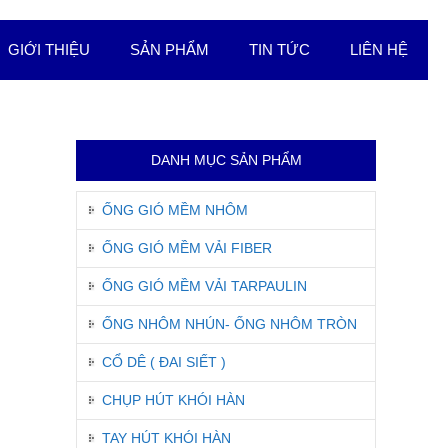
GIỚI THIỆU
SẢN PHẨM
TIN TỨC
LIÊN HỆ
DANH MỤC SẢN PHẨM
ỐNG GIÓ MỀM NHÔM
ỐNG GIÓ MỀM VẢI FIBER
ỐNG GIÓ MỀM VẢI TARPAULIN
ỐNG NHÔM NHÚN- ỐNG NHÔM TRÒN
CỔ DÊ ( ĐAI SIẾT )
CHỤP HÚT KHÓI HÀN
TAY HÚT KHÓI HÀN