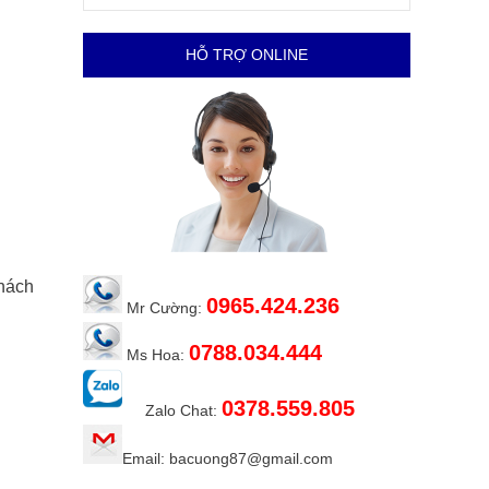
HỖ TRỢ ONLINE
khách
0965.424.236
Mr Cường:
0788.034.444
Ms Hoa:
0378.559.805
Zalo Chat:
Email: bacuong87@gmail.com