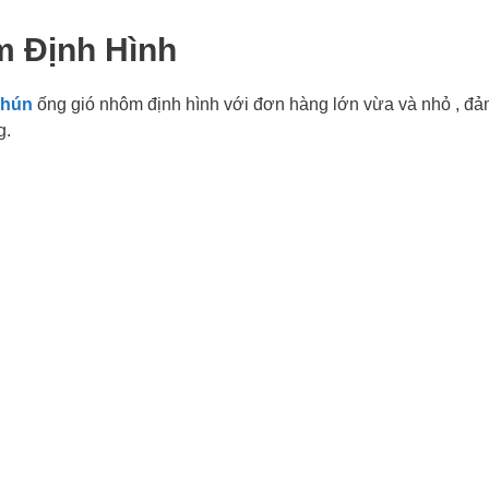
m Định Hình
nhún
ống gió nhôm định hình với đơn hàng lớn vừa và nhỏ , đ
g.