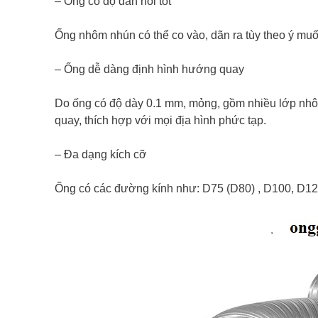
– Ống có độ đàn hồi tốt
Ống nhôm nhún có thể co vào, dãn ra tùy theo ý mu
– Ống dễ dàng định hình hướng quay
Do ống có độ dày 0.1 mm, mỏng, gồm nhiều lớp nhô
quay, thích hợp với mọi địa hình phức tạp.
– Đa dạng kích cỡ
Ống có các đường kính như: D75 (D80) , D100, D1