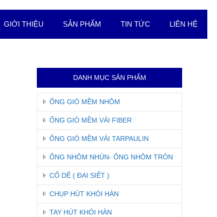
GIỚI THIỆU
SẢN PHẨM
TIN TỨC
LIÊN HỆ
DANH MỤC SẢN PHẨM
ỐNG GIÓ MỀM NHÔM
ỐNG GIÓ MỀM VẢI FIBER
ỐNG GIÓ MỀM VẢI TARPAULIN
ỐNG NHÔM NHÚN- ỐNG NHÔM TRÒN
CỔ DÊ ( ĐAI SIẾT )
CHỤP HÚT KHÓI HÀN
TAY HÚT KHÓI HÀN