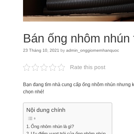
Bán ống nhôm nhún 
23 Tháng 10, 2021
by
admin_onggiomemhanquoc
Rate this post
Bạn đang tìm nhà cung cấp ống nhôm nhún nhưng kh
chọn nhé!
Nội dung chính
Ống nhôm nhún là gì?
Ưu điểm vượt trội của ống nhôm nhún