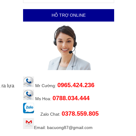
HỖ TRỢ ONLINE
0965.424.236
 ra lựa
Mr Cường:
0788.034.444
Ms Hoa:
0378.559.805
Zalo Chat:
Email: bacuong87@gmail.com