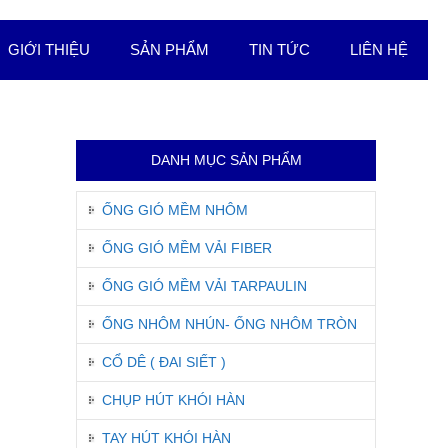
GIỚI THIỆU
SẢN PHẨM
TIN TỨC
LIÊN HỆ
DANH MỤC SẢN PHẨM
ỐNG GIÓ MỀM NHÔM
ỐNG GIÓ MỀM VẢI FIBER
ỐNG GIÓ MỀM VẢI TARPAULIN
ỐNG NHÔM NHÚN- ỐNG NHÔM TRÒN
CỔ DÊ ( ĐAI SIẾT )
CHỤP HÚT KHÓI HÀN
TAY HÚT KHÓI HÀN