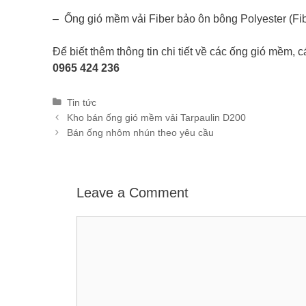
– Ống gió mềm vải Fiber bảo ôn bông Polyester (Fib
Để biết thêm thông tin chi tiết về các ống gió mềm, 
0965 424 236
Categories
Tin tức
Post
Kho bán ống gió mềm vải Tarpaulin D200
navigation
Bán ống nhôm nhún theo yêu cầu
Leave a Comment
Comment