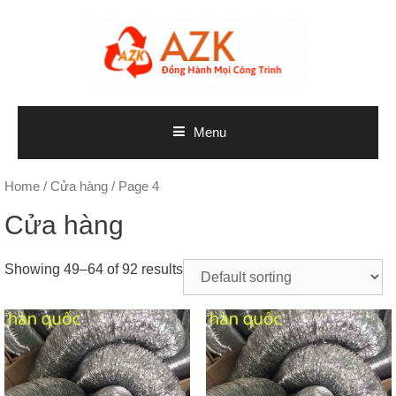
Skip
to
content
Menu
Home
/
Cửa hàng
/ Page 4
Cửa hàng
Showing 49–64 of 92 results