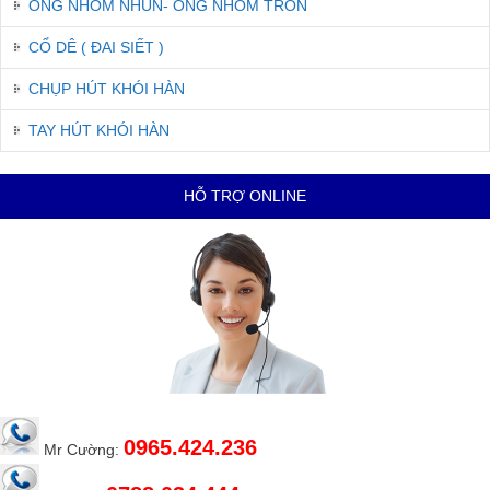
ỐNG NHÔM NHÚN- ỐNG NHÔM TRÒN
CỔ DÊ ( ĐAI SIẾT )
CHỤP HÚT KHÓI HÀN
TAY HÚT KHÓI HÀN
HỖ TRỢ ONLINE
0965.424.236
Mr Cường: