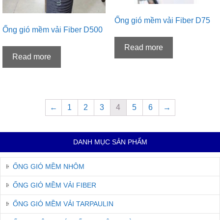
Ống gió mềm vải Fiber D75
Ống gió mềm vải Fiber D500
Read more
Read more
←
1
2
3
4
5
6
→
DANH MỤC SẢN PHẨM
ỐNG GIÓ MỀM NHÔM
ỐNG GIÓ MỀM VẢI FIBER
ỐNG GIÓ MỀM VẢI TARPAULIN