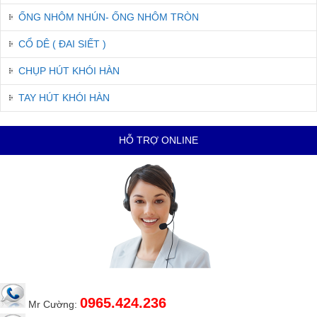
ỐNG NHÔM NHÚN- ỐNG NHÔM TRÒN
CỔ DÊ ( ĐAI SIẾT )
CHỤP HÚT KHÓI HÀN
TAY HÚT KHÓI HÀN
HỖ TRỢ ONLINE
0965.424.236
Mr Cường: