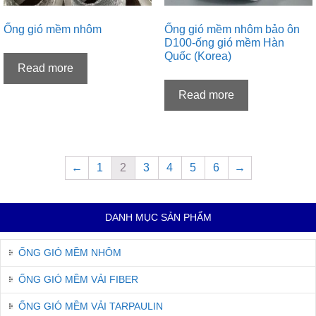
Ống gió mềm nhôm
Ống gió mềm nhôm bảo ôn
D100-ống gió mềm Hàn
Quốc (Korea)
Read more
Read more
←
1
2
3
4
5
6
→
DANH MỤC SẢN PHẨM
ỐNG GIÓ MỀM NHÔM
ỐNG GIÓ MỀM VẢI FIBER
ỐNG GIÓ MỀM VẢI TARPAULIN