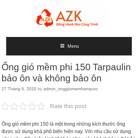
Skip
to
content
Menu
Ống gió mềm phi 150 Tarpaulin
bảo ôn và không bảo ôn
27 Tháng 6, 2020
by
admin_onggiomemhanquoc
Rate this post
Ống gió mềm phi 150 là một trong những kích thước ống
được sử dụng khá phổ biến hiện nay. Với nhu cầu sử dụng