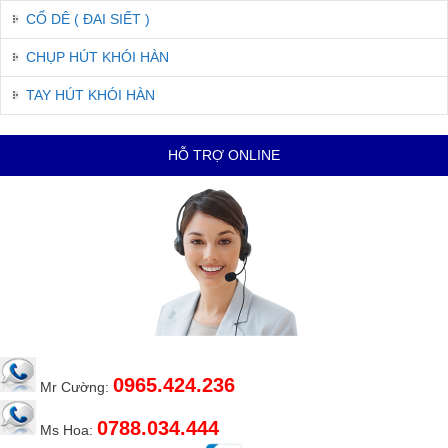
CỔ DÊ ( ĐAI SIẾT )
CHỤP HÚT KHÓI HÀN
TAY HÚT KHÓI HÀN
HỖ TRỢ ONLINE
0965.424.236
Mr Cường:
0788.034.444
Ms Hoa: