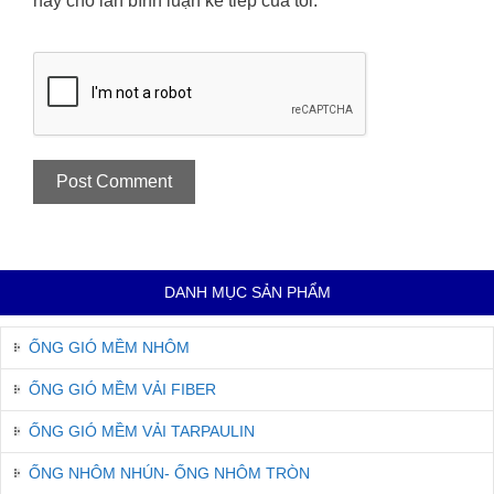
này cho lần bình luận kế tiếp của tôi.
DANH MỤC SẢN PHẨM
ỐNG GIÓ MỀM NHÔM
ỐNG GIÓ MỀM VẢI FIBER
ỐNG GIÓ MỀM VẢI TARPAULIN
ỐNG NHÔM NHÚN- ỐNG NHÔM TRÒN