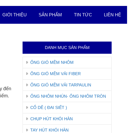
GIỚI THIỆU
SẢN PHẨM
TIN TỨC
LIÊN HỆ
DANH MỤC SẢN PHẨM
ỐNG GIÓ MỀM NHÔM
ỐNG GIÓ MỀM VẢI FIBER
ỐNG GIÓ MỀM VẢI TARPAULIN
y đến
kiếm.
ỐNG NHÔM NHÚN- ỐNG NHÔM TRÒN
CỔ DÊ ( ĐAI SIẾT )
CHỤP HÚT KHÓI HÀN
TAY HÚT KHÓI HÀN