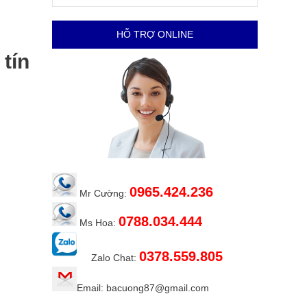
HỖ TRỢ ONLINE
tín
0965.424.236
Mr Cường:
0788.034.444
Ms Hoa:
0378.559.805
Zalo Chat:
Email: bacuong87@gmail.com