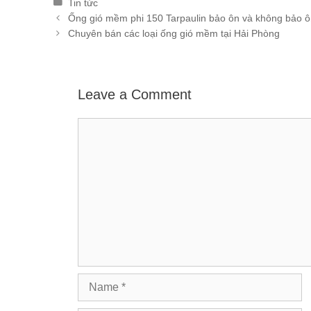
Categories
Tin tức
Post
Ống gió mềm phi 150 Tarpaulin bảo ôn và không bảo 
navigation
Chuyên bán các loại ống gió mềm tại Hải Phòng
Leave a Comment
Comment
Name