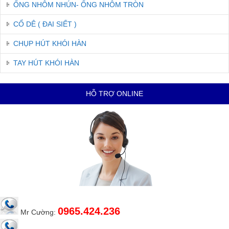
ỐNG NHÔM NHÚN- ỐNG NHÔM TRÒN
CỔ DÊ ( ĐAI SIẾT )
CHỤP HÚT KHÓI HÀN
TAY HÚT KHÓI HÀN
HỖ TRỢ ONLINE
0965.424.236
Mr Cường: