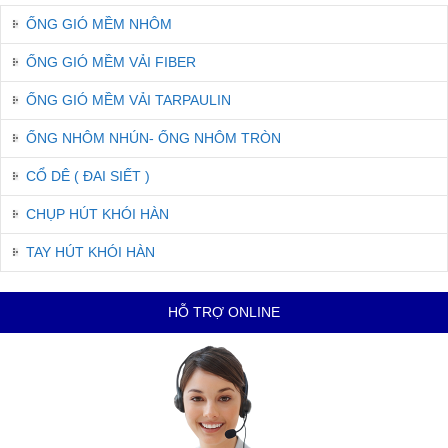
ỐNG GIÓ MỀM NHÔM
ỐNG GIÓ MỀM VẢI FIBER
ỐNG GIÓ MỀM VẢI TARPAULIN
ỐNG NHÔM NHÚN- ỐNG NHÔM TRÒN
CỔ DÊ ( ĐAI SIẾT )
CHỤP HÚT KHÓI HÀN
TAY HÚT KHÓI HÀN
HỖ TRỢ ONLINE