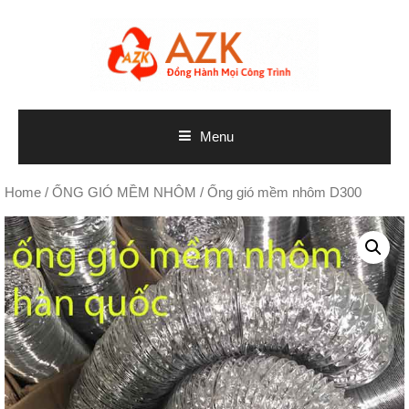
Skip
to
content
Menu
Home
/
ỐNG GIÓ MỀM NHÔM
/ Ống gió mềm nhôm D300